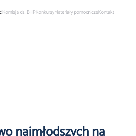
ci
Komisja ds. BHP
Konkursy
Materiały pomocnicze
Kontakt
wo najmłodszych na