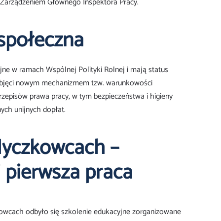
j Zarządzeniem Głównego Inspektora Pracy.
społeczna
ijne w ramach Wspólnej Polityki Rolnej i mają status
ą objęci nowym mechanizmem tzw. warunkowości
rzepisów prawa pracy, w tym bezpieczeństwa i higieny
ych unijnych dopłat.
 Myczkowcach –
i pierwsza praca
wcach odbyło się szkolenie edukacyjne zorganizowane